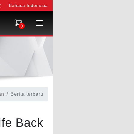
文
Bahasa Indonesia
0
an
Berita terbaru
ife Back