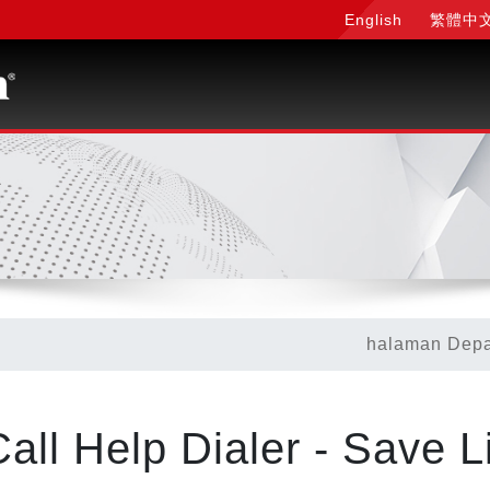
English
繁體中
halaman Dep
all Help Dialer - Save L