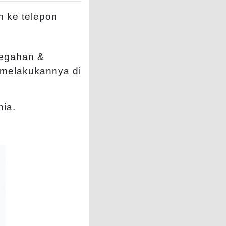
n ke telepon
cegahan &
 melakukannya di
nia.