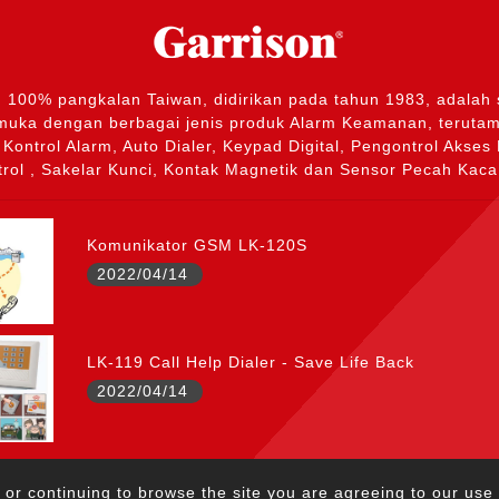
e, 100% pangkalan Taiwan, didirikan pada tahun 1983, adalah
emuka dengan berbagai jenis produk Alarm Keamanan, terutam
 Kontrol Alarm, Auto Dialer, Keypad Digital, Pengontrol Akse
rol , Sakelar Kunci, Kontak Magnetik dan Sensor Pecah Kaca,
Komunikator GSM LK-120S
2022/04/14
LK-119 Call Help Dialer - Save Life Back
2022/04/14
.com.tw
TEL：+886-2-2222-5645
FAX：+
 or continuing to browse the site you are agreeing to our use 