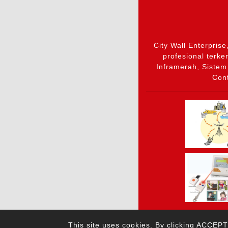
City Wall Enterpris
profesional terk
Inframerah, Sistem
Cont
citywall@garrison
This site uses cookies. By clicking ACCEPT