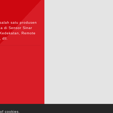
 salah satu produsen
a di Sensor Sinar
s Kedekatan, Remote
 dll.
886-2-2223-4237
of cookies.