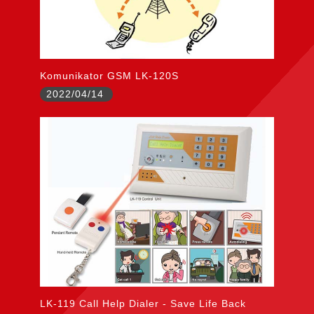
Komunikator GSM LK-120S
2022/04/14
LK-119 Call Help Dialer - Save Life Back