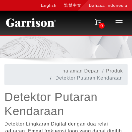
English
繁體中文
Bahasa Indonesia
0
halaman Depan
Produk
Detektor Putaran Kendaraan
Detektor Putaran
Kendaraan
Detektor Lingkaran Digital dengan dua relai
keluaran. Empat frekuensi loop yang dapat dipilih